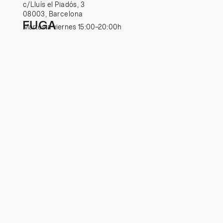
c/Lluís el Piadós, 3
08003, Barcelona
FUGA
Martes
a viernes
15:00–
20:00h