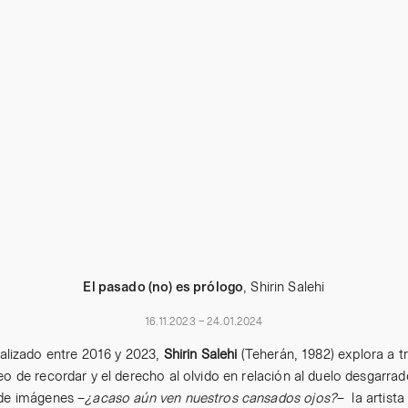
El pasado (no) es prólogo
, Shirin Salehi
1
6.11.2023 – 24.01.2024
ealizado entre 2016 y 2023,
Shirin Salehi
(Teherán, 1982) explora a tr
o de recordar y el derecho al olvido en relación al duelo desgarrado
 de imágenes –
¿acaso aún ven nuestros cansados ojos?
–
la artista