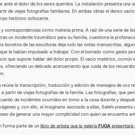
je ante el dolor de los seres queridos. La instalación presenta una 
rtir de viejas fotografías familiares. En ambas obras el denso vací
empo histórico sofocante.
s y correspondencias como materia prima. A raíz de una serie de b
 tras un incidente traumático para su familia, cuestiona la profana
s bocetos de las esculturas deja solo las notas manuscritas, algunas
ue la habían impulsado a trabajar. Con el borrado como gesto poét
acio que supone hablar del dolor propio. El vacío matérico, común e
ra, ofreciendo un delicado acercamiento que cuida de los recuerdo
ón.
 reúne la transcripción, traducción y edición de mensajes de voz r
a partir de viejas fotografías de la familia. Las fotografías, que p
ecuerdo de incidentes ocurridos en torno a la casa durante y despué
imágenes y, con ello, el imaginario asociado a ellas, Salehi presen
 deseo de generar una mayor complicidad con quien se encuentra ant
ón forma parte de un
libro de artista que la galería
FUGA
presentará 