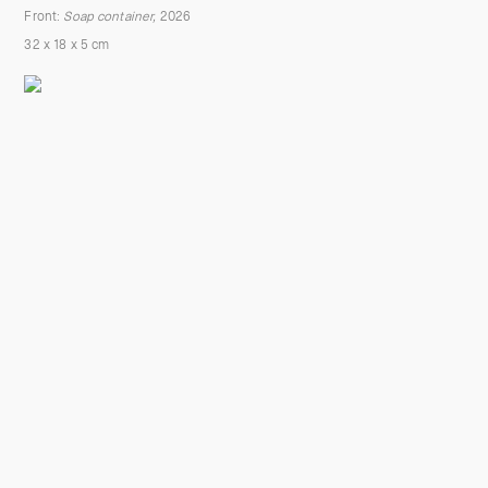
Front:
Soap container,
2026
32 x 18 x 5 cm