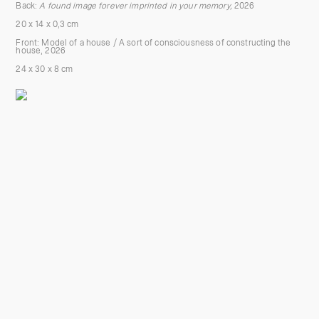
Back:
A found image forever imprinted in your memory,
2026
20 x 14 x 0,3 cm
Front:
Model of a house / A sort of consciousness of constructing the
house
,
2026
24 x 30 x 8 cm