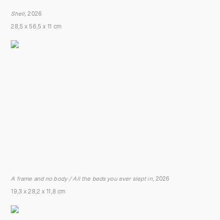
Shell,
2026
28,5 x 56,5 x 11 cm
A frame and no body / All the beds you ever slept in,
2026
19,3 x 28,2 x 11,8 cm