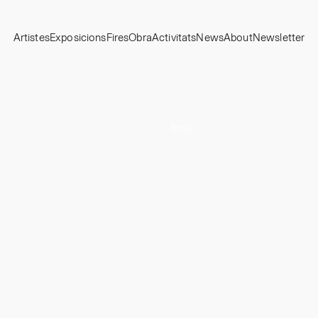
Artistes
Exposicions
Fires
Obra
Activitats
News
About
Newsletter
hola