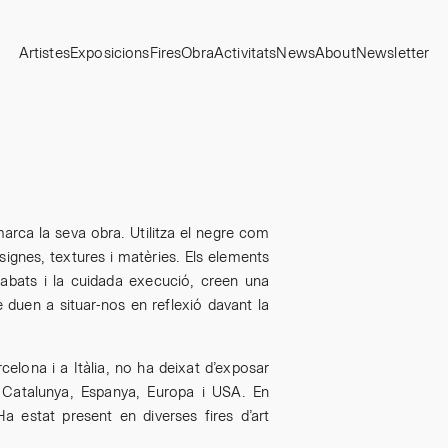
Artistes
Exposicions
Fires
Obra
Activitats
News
About
Newsletter
 marca la seva obra. Utilitza el negre com
 signes, textures i matèries. Els elements
cabats i la cuidada execució, creen una
e duen a situar-nos en reflexió davant la
celona i a Itàlia, no ha deixat d’exposar
de Catalunya, Espanya, Europa i USA. En
Ha estat present en diverses fires d’art