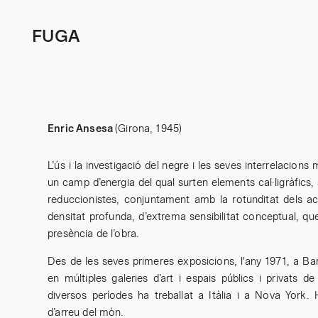
FUGA
Enric Ansesa
(Girona, 1945)
L’ús i la investigació del negre i les seves interrelacions
un camp d’energia del qual surten elements cal·ligràfics,
reduccionistes, conjuntament amb la rotunditat dels a
densitat profunda, d’extrema sensibilitat conceptual, qu
presència de l’obra.
Des de les seves primeres exposicions, l'any 1971, a Bar
en múltiples galeries d’art i espais públics i privats 
diversos períodes ha treballat a Itàlia i a Nova York. 
d’arreu del mòn.